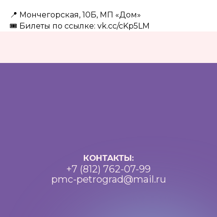
Разработка: Vne_design
📍 Мончегорская, 10Б, МП «Дом»
🎟 Билеты по ссылке: vk.cc/cKp5LM