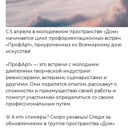
проспект Петроградской стороны, д.18 ст.м.
«Спортивная»
Телеграм
Max
С 5 апреля в молодежном пространстве «Дом»
начинается цикл профориентационных встреч
ВКонтакте
«ПрофАрт», приуроченных ко Всемирному дню
искусства!
Политика конфиденциальности
«ПрофАрт» — это встречи с молодыми
Доступная среда
деятелями творческой индустрии:
Документы
режиссерами, актерами, сценаристами и
Важная информация
Реквизиты
другими. Они поделятся опытом, расскажут о
сложностях и преимуществах своей работы и
помогут участникам определиться со своим
профессиональным путем.
Петроградский молодежный
💡 А кто спикеры? Скоро узнаешь! Следи за
центр ©2025 Все права
защищены
обновлениями в группе пространства «Дом».