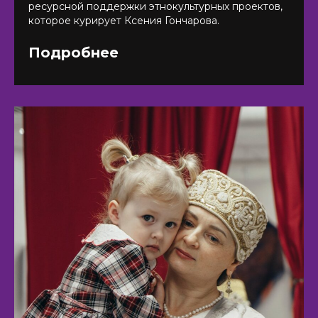
ресурсной поддержки этнокультурных проектов,
которое курирует Ксения Гончарова.
Подробнее
КОНТАКТЫ:
+7 (812) 762-07-99
pmc-petrograd@mail.ru
Адрес:
197198, Санкт-Петербург, Большой
проспект Петроградской стороны, д.18 ст.м.
«Спортивная»