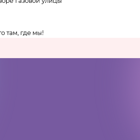
воре Газовой улицы
 там, где мы!
Адрес:
197198, Санкт-Петербург,
Большой проспект Петроградской
стороны, д.18 ст.м. «Спортивная»
Телеграм
Max
ВКонтакте