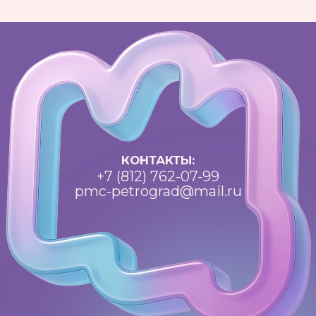
ВКонтакте
Политика конфиденциальности
Доступная среда
Документы
Важная информация
Реквизиты
Петроградский молодежный
центр ©2025 Все права
защищены
Разработка: Vne_design