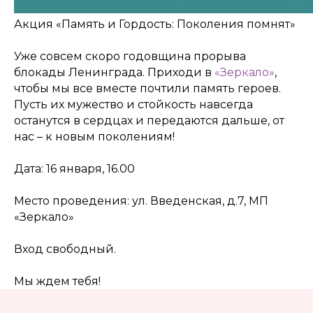
Акция «Память и Гордость: Поколения помнят»
Уже совсем скоро годовщина прорыва
КОНТАКТЫ:
блокады Ленинграда. Приходи в
«Зеркало»
,
+7 (812) 762-07-99
чтобы мы все вместе почтили память героев.
pmc-petrograd@mail.ru
Пусть их мужество и стойкость навсегда
останутся в сердцах и передаются дальше, от
нас – к новым поколениям!
Дата: 16 января, 16.00
Место проведения: ул. Введенская, д.7, МП
Адрес:
197198, Санкт-Петербург, Большой
«Зеркало»
проспект Петроградской стороны, д.18 ст.м.
«Спортивная»
Вход свободный.
Телеграм
Мы ждем тебя!
Max