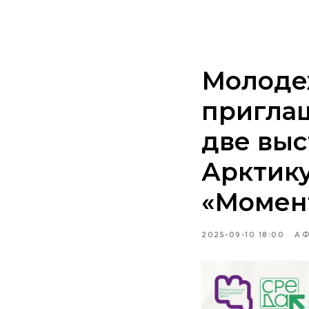
О нас
Простр
Молоде
приглаш
две выс
Арктику
«Момен
2025-09-10 18:00
А