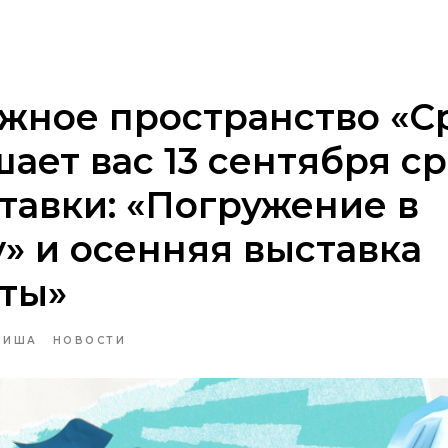
анства и клубы
Афиша
Проекты
Контакты
жное пространство «С
ает вас 13 сентября ср
тавки: «Погружение в
» и осенняя выставка
ты»
ФИША
НОВОСТИ