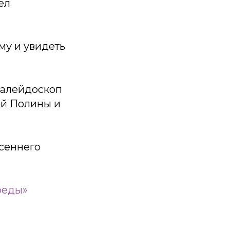
ел
му и увидеть
калейдоскоп
ой Полины и
осеннего
реды»