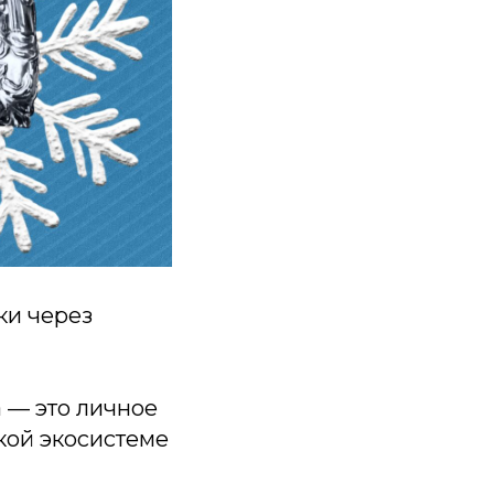
ки через
а — это личное
кой экосистеме