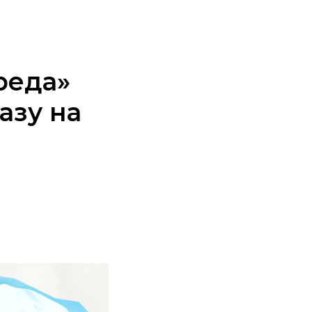
Доступная среда
реда»
азу на