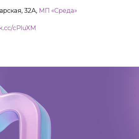
рская, 32А,
МП «Среда»
k.cc/cPluXM
Адрес:
197198, Санкт-Петербург,
Большой проспект Петроградской
стороны, д.18 ст.м. «Спортивная»
Телеграм
Max
ВКонтакте