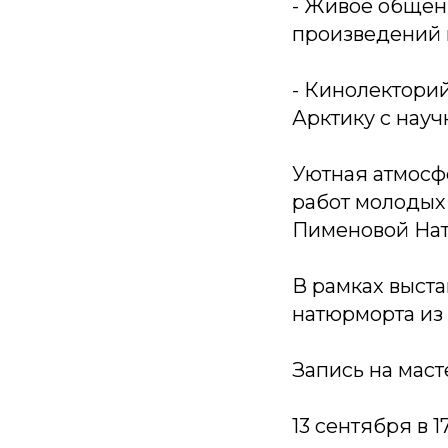
- Живое общени
произведений 
- Кинолекторий
Арктику с науч
Уютная атмосф
работ молодых
Пименовой Нат
В рамках выста
натюрморта из
Запись на маст
13 сентября в 1