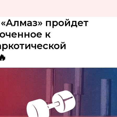
е «Алмаз» пройдет
оченное к
аркотической
🔥