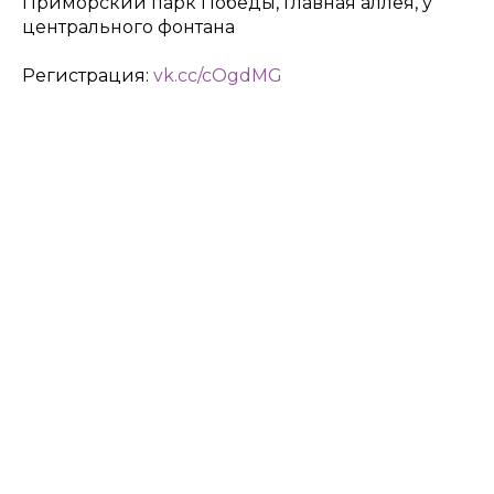
Приморский парк Победы, главная аллея, у
центрального фонтана
Регистрация:
vk.cc/cOgdMG