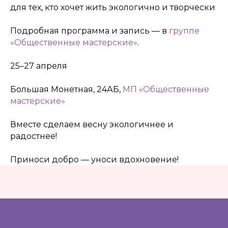
для тех, кто хочет жить экологично и творчески
«Спортивная»
Подробная программа и запись — в
группе
Телеграм
«Общественные мастерские»
.
Max
25–27 апреля
ВКонтакте
Большая Монетная, 24АБ,
МП «Общественные
мастерские»
Политика конфиденциальности
Доступная среда
Вместе сделаем весну экологичнее и
Документы
радостнее!
Важная информация
Реквизиты
Приноси добро — уноси вдохновение!
Петроградский молодежный
центр ©2025 Все права
защищены