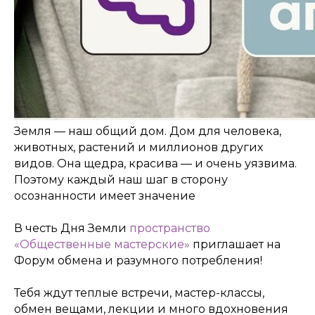
Земля — наш общий дом. Дом для человека,
животных, растений и миллионов других
КОНТАКТЫ:
видов. Она щедра, красива — и очень уязвима.
+7 (812) 762-07-99
Поэтому каждый наш шаг в сторону
pmc-petrograd@mail.ru
осознанности имеет значение
В честь Дня Земли
пространство
«Общественные мастерские»
приглашает на
Форум обмена и разумного потребления!
Тебя ждут теплые встречи, мастер-классы,
Адрес:
197198, Санкт-Петербург, Большой
обмен вещами, лекции и много вдохновения
проспект Петроградской стороны, д.18 ст.м.