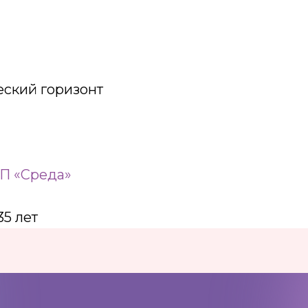
еский горизонт
П «Среда»
35 лет
Адрес:
197198, Санкт-Петербург,
Большой проспект Петроградской
стороны, д.18 ст.м. «Спортивная»
Телеграм
Max
ВКонтакте