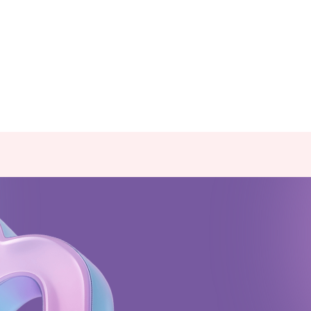
Адрес:
197198, Санкт-Петербург,
Большой проспект Петроградской
стороны, д.18 ст.м. «Спортивная»
Телеграм
Max
ВКонтакте