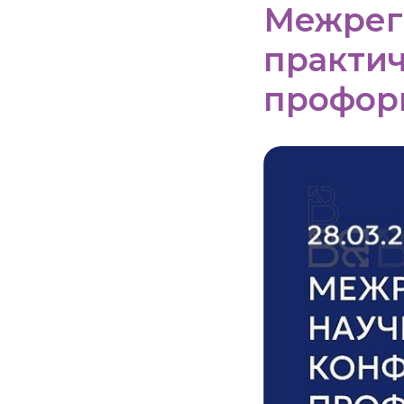
Межрег
практи
профор