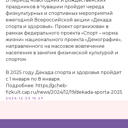
В период новогодних и рождественских
праздников в Чувашии пройдет череда
физкультурных и спортивных мероприятий
ежегодной Всероссийской акции «Декада
спорта и здоровья». Проект организован в
рамках федерального проекта «Спорт – норма
жизни» национального проекта «Демография»,
направленного на массовое вовлечение
населения в занятия физической культурой и
КОНТАКТЫ:
+7 (812) 762-07-99
спортом.
pmc-petrograd@mail.ru
В 2025 году Декада спорта и здоровья пройдет
с 1 января по 8 января.
Подробнее: https://gcheb-
fizkult.cap.ru/news/2024/12/19/dekada-sporta-2025
2024-12-23 15:27
Адрес:
197198, Санкт-Петербург, Большой
проспект Петроградской стороны, д.18 ст.м.
«Спортивная»