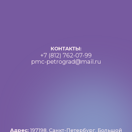
Телеграм
Max
ВКонтакте
Политика конфиденциальности
Доступная среда
Документы
Важная информация
Реквизиты
Петроградский молодежный
центр ©2025 Все права
защищены
Разработка: Vne_design