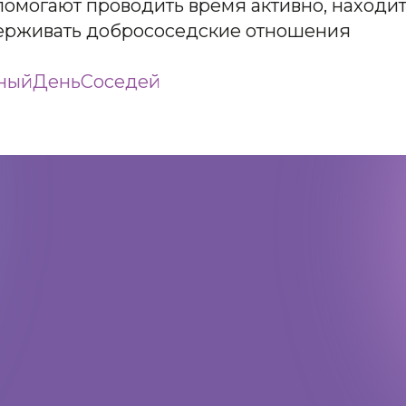
помогают проводить время активно, находи
ерживать добрососедские отношения
ныйДеньСоседей
Адрес:
197198, Санкт-Петербург,
Большой проспект Петроградской
стороны, д.18 ст.м. «Спортивная»