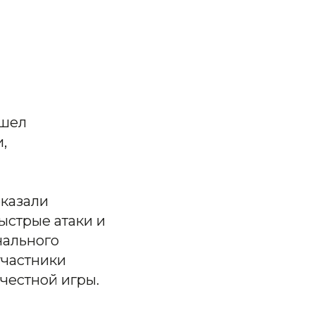
ошел
,
оказали
ыстрые атаки и
нального
участники
честной игры.