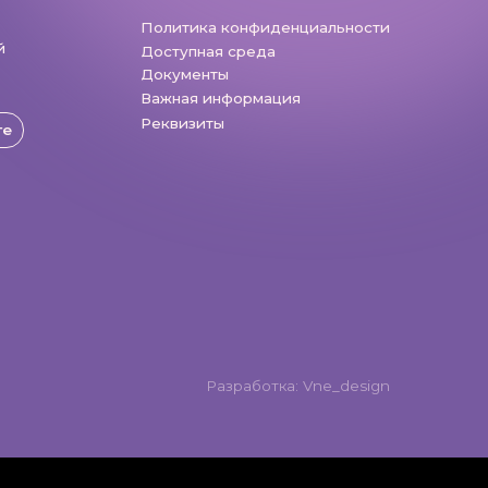
Реквизиты
Разработка: Vne_design