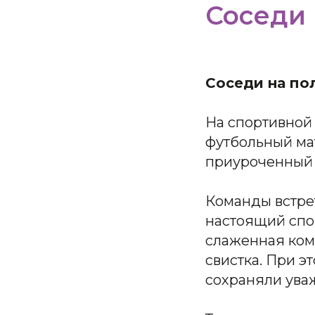
Соседи 
Соседи на пол
На спортивной
футбольный ма
приуроченный 
Команды встрет
настоящий спор
слаженная ком
свистка. При 
сохраняли уваж