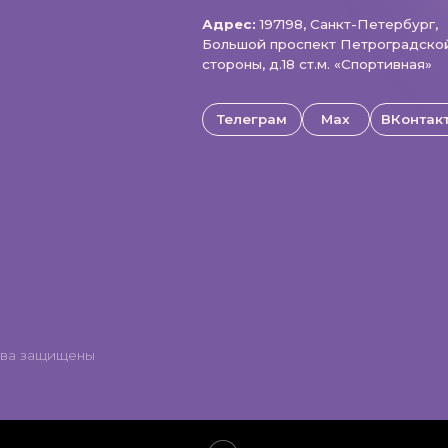
Телеграм
Max
ВКонтакте
щищены