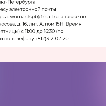
кт-Петербурга.
ресу электронной почты
са: woman1spb@mail.ru, а также по
сова, д. 16, лит. А, пом.15Н. Время
ницы) с 11:00 до 16:30 (по
 по телефону: (812)312-02-20.
Адрес:
197198, Санкт-Петербург,
Большой проспект Петроградской
стороны, д.18 ст.м. «Спортивная»
Телеграм
Max
ВКонтакте