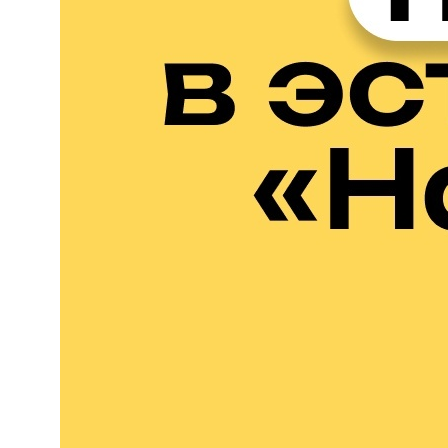
Адрес:
197198, Санкт-Петербург, Большой
проспект Петроградской стороны, д.18 ст.м.
«Спортивная»
Телеграм
Max
ВКонтакте
Политика конфиденциальности
Доступная среда
Документы
Важная информация
Реквизиты