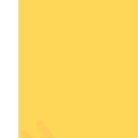
Петроградский молодежный
центр ©2025 Все права
защищены
Разработка: Vne_design