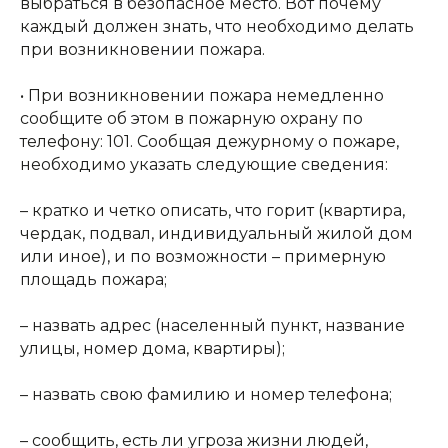
выбраться в безопасное место. Вот почему
каждый должен знать, что необходимо делать
при возникновении пожара.
• При возникновении пожара немедленно
сообщите об этом в пожарную охрану по
телефону: 101. Сообщая дежурному о пожаре,
необходимо указать следующие сведения:
– кратко и четко описать, что горит (квартира,
чердак, подвал, индивидуальный жилой дом
или иное), и по возможности – примерную
площадь пожара;
– назвать адрес (населенный пункт, название
улицы, номер дома, квартиры);
КОНТАКТЫ:
– назвать свою фамилию и номер телефона;
+7 (812) 762-07-99
pmc-petrograd@mail.ru
– сообщить, есть ли угроза жизни людей,