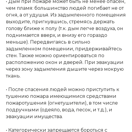
• Дым при пожаре может быть не менее опасен,
чем пламя: большинство людей погибает не от
огня, а от удушья. Из задымленного помещения
выходите, пригнувшись, стремясь держать
голову ближе к полу (т.к. дым легче воздуха, он
Петроградский молодежный
поднимается вверх, и внизу его гораздо
центр ©2025 Все права
защищены
меньше). Передвигаясь в сильно
задымленном помещении, придерживайтесь
Разработка: Vne_design
стен. Также можно ориентироваться по
расположению окон и дверей. При эвакуации
через зону задымления дышите через мокрую
ткань.
• После спасения людей можно приступить к
тушению пожара имеющимися средствами
пожаротушения (огнетушители), в том числе
подручными (одеяло, вода, песок, и т.д.), и
эвакуации имущества.
• Категорически запрещается бороться с