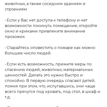
животных, а также соседним зданиям и
строениям.
• Если у Вас нет доступа к телефону и нет
возможности покинуть помещение, откройте
окно и криками привлеките внимание
Адрес:
197198, Санкт-Петербург, Большой
прохожих.
проспект Петроградской стороны, д.18 ст.м.
«Спортивная»
• Старайтесь оповестить о пожаре как можно
большее число людей.
Телеграм
Max
• Если есть возможность, примите меры по
спасению людей, животных, материальных
ВКонтакте
ценностей. Делать это нужно быстро и
спокойно. В первую очередь спасают детей,
помня при этом, что, испугавшись, они чаще
Политика конфиденциальности
всего прячутся под кровать, под стол, в шкаф и
Доступная среда
т.д.
Документы
Важная информация
Реквизиты