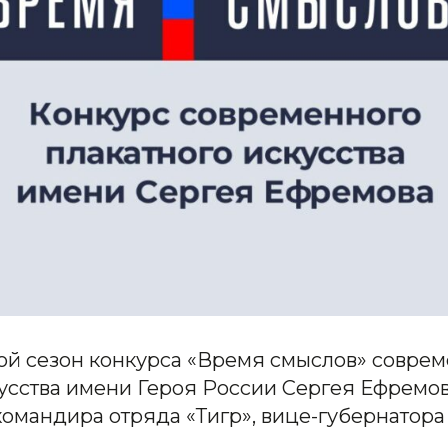
рой сезон конкурса «Время смыслов» совре
усства имени Героя России Сергея Ефремов
командира отряда «Тигр», вице-губернатор