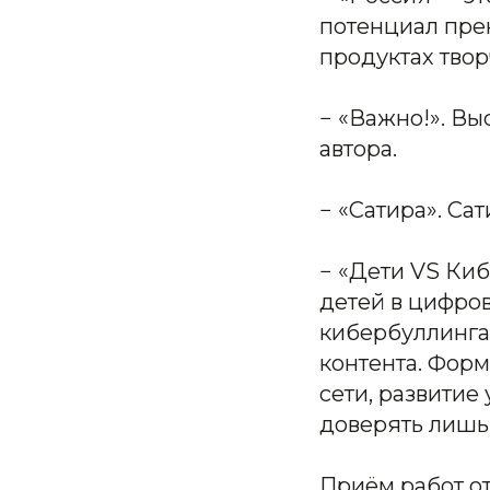
потенциал прек
продуктах твор
− «Важно!». В
автора.
− «Сатира». Са
− «Дети VS Ки
детей в цифро
кибербуллинга,
контента. Фор
сети, развитие
доверять лишь
Приём работ от