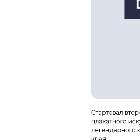
Стартовал вто
плакатного иск
легендарного 
края.