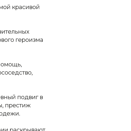
амой красивой
зительных
вого героизма
помощь,
ососедство,
евный подвиг в
ы, престиж
лодежи.
рии раскрывают