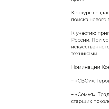
Конкурс созда
поиска нового
К участию при
России. При с
искусственног
техниками.
Номинации Кон
− «СВОи». Геро
− «Семья». Тра
старших покол