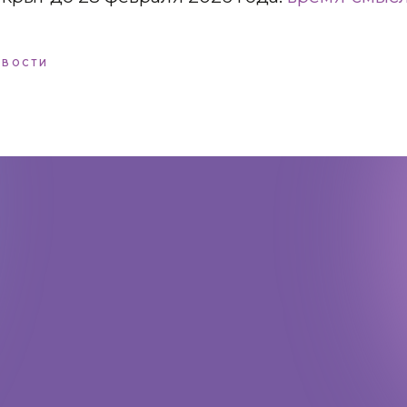
ОВОСТИ
Адрес:
197198, Санкт-Петербург,
Большой проспект Петроградской
стороны, д.18 ст.м. «Спортивная»
Телеграм
Max
ВКонтакте