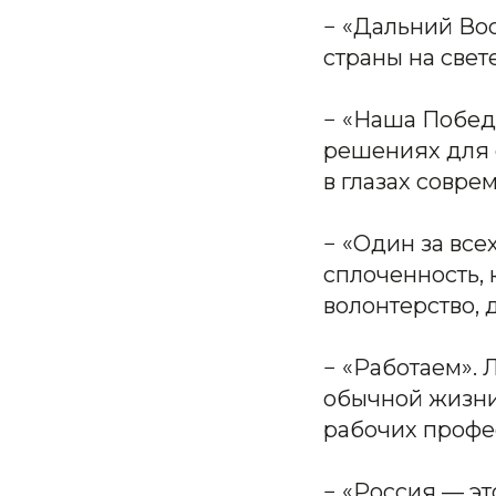
− «Дальний Во
страны на свете
− «Наша Побед
решениях для 
в глазах совре
− «Один за все
сплоченность, 
волонтерство, 
− «Работаем». 
обычной жизни
рабочих профе
− «Россия — э