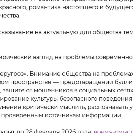
расного, романтика настоящего и будущего
чества.
ысказывание на актуальную для общества т
тирический взгляд на проблемы современно
беругроз». Внимание общества на проблема
вом пространстве — предотвращении булли
 защите от мошенников в социальных сетях
мирование культуры безопасного поведения
 умения критически мыслить, распознавать 
 проверенным источникам информации.
крыт до 28 февраля 2026 года:
время-смысл