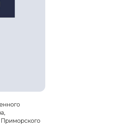
менного
а,
а Приморского