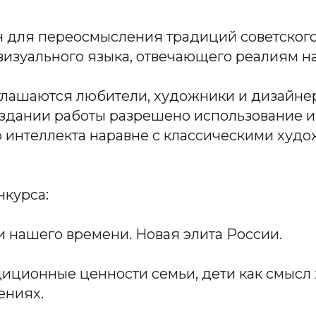
н для переосмысления традиций советского
 визуального языка, отвечающего реалиям н
глашаются любители, художники и дизайнер
оздании работы разрешено использование 
о интеллекта наравне с классическими худ
курса:
и нашего времени. Новая элита России.
диционные ценности семьи, дети как смысл 
ениях.