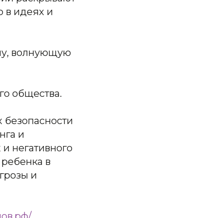
 в идеях и
ему, волнующую
го общества.
х безопасности
нга и
 и негативного
 ребенка в
угрозы и
ов.рф/