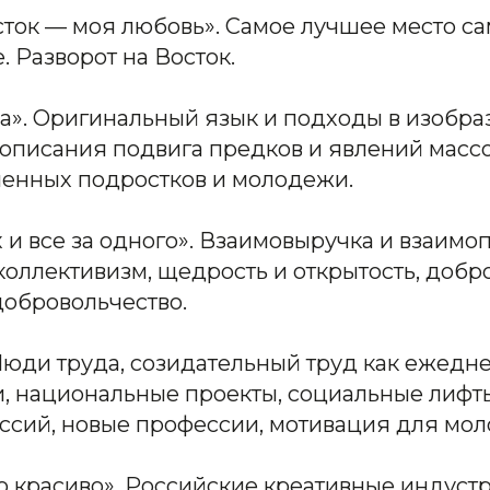
сток — моя любовь». Самое лучшее место с
. Разворот на Восток.
а». Оригинальный язык и подходы в изобра
описания подвига предков и явлений массо
менных подростков и молодежи.
х и все за одного». Взаимовыручка и взаимо
коллективизм, щедрость и открытость, добр
добровольчество.
Люди труда, созидательный труд как ежедн
, национальные проекты, социальные лифт
ссий, новые профессии, мотивация для мо
то красиво». Российские креативные индуст