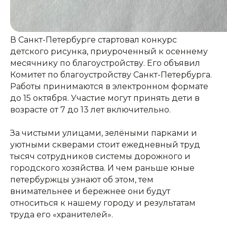
В Санкт-Петербурге стартовал конкурс
детского рисунка, приуроченный к осеннему
месячнику по благоустройству. Его объявил
Комитет по благоустройству Санкт-Петербурга.
Работы принимаются в электронном формате
до 15 октября. Участие могут принять дети в
возрасте от 7 до 13 лет включительно.
За чистыми улицами, зелёными парками и
уютными скверами стоит ежедневный труд
тысяч сотрудников системы дорожного и
городского хозяйства. И чем раньше юные
петербуржцы узнают об этом, тем
внимательнее и бережнее они будут
относиться к нашему городу и результатам
КОНТАКТЫ:
+7 (812) 762-07-99
труда его «хранителей».
pmc-petrograd@mail.ru