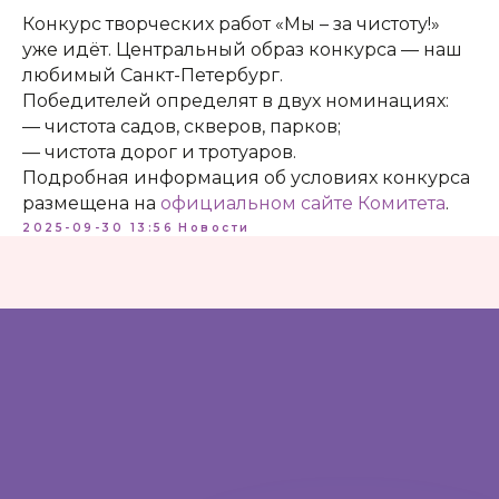
Конкурс творческих работ «Мы – за чистоту!»
уже идёт. Центральный образ конкурса — наш
любимый Санкт-Петербург.
Победителей определят в двух номинациях:
— чистота садов, скверов, парков;
— чистота дорог и тротуаров.
Адрес:
197198, Санкт-Петербург, Большой
Подробная информация об условиях конкурса
проспект Петроградской стороны, д.18 ст.м.
размещена на
официальном сайте Комитета
.
«Спортивная»
2025-09-30 13:56
Новости
Телеграм
Max
ВКонтакте
Политика конфиденциальности
Доступная среда
Документы
Важная информация