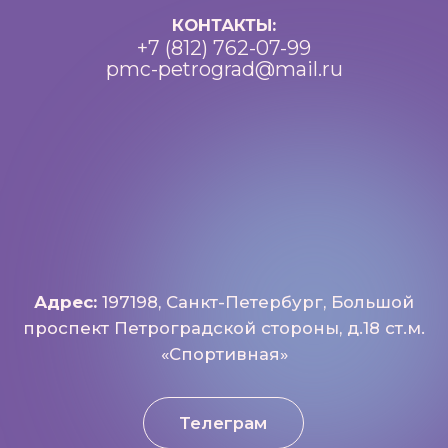
Реквизиты
Петроградский молодежный
центр ©2025 Все права
защищены
Разработка: Vne_design