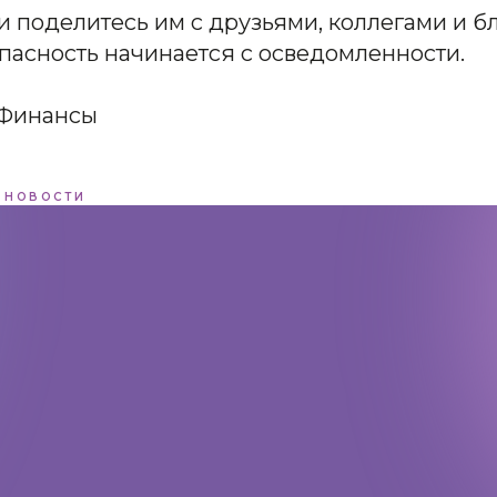
и поделитесь им с друзьями, коллегами и 
пасность начинается с осведомленности.
Финансы
НОВОСТИ
Адрес:
197198, Санкт-Петербург,
Большой проспект Петроградской
стороны, д.18 ст.м. «Спортивная»
Телеграм
Max
ВКонтакте