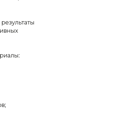
 результаты
тивных
риалы:
в;