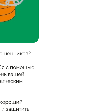
мошенников?
ебя с помощью
ень вашей
нническим
 хороший
 и защитить