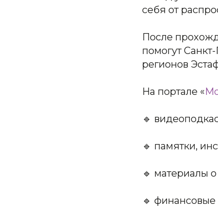
себя от распро
После прохожде
помогут Санкт-
регионов Эста
На портале «
Мо
🔹 видеоподкас
🔹 памятки, ин
🔹 материалы о
🔹 финансовые 