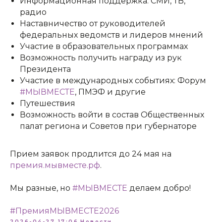
Информационная поддержка: СМИ, ТВ,
радио
Наставничество от руководителей
федеральных ведомств и лидеров мнений
Адрес:
197198, Санкт-Петербург, Большой
проспект Петроградской стороны, д.18 ст.м.
Участие в образовательных программах
«Спортивная»
Возможность получить награду из рук
Президента
Телеграм
Участие в международных событиях: Форум
#МЫВМЕСТЕ
, ПМЭФ и другие
Max
Путешествия
Возможность войти в состав Общественных
ВКонтакте
палат региона и Советов при губернаторе
Политика конфиденциальности
Прием заявок продлится до 24 мая на
Доступная среда
премия.мывместе.рф
.
Документы
Важная информация
Мы разные, но
#МЫВМЕСТЕ
делаем добро!
Реквизиты
#ПремияМЫВМЕСТЕ2026
2026-04-27 17:06
Новости