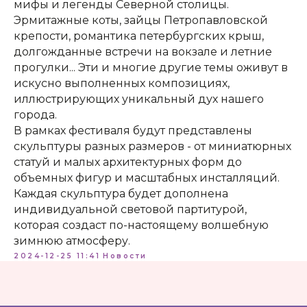
мифы и легенды Северной столицы.
Эрмитажные коты, зайцы Петропавловской
крепости, романтика петербургских крыш,
долгожданные встречи на вокзале и летние
КОНТАКТЫ:
+7 (812) 762-07-99
прогулки... Эти и многие другие темы оживут в
pmc-petrograd@mail.ru
искусно выполненных композициях,
иллюстрирующих уникальный дух нашего
города.
В рамках фестиваля будут представлены
скульптуры разных размеров - от миниатюрных
статуй и малых архитектурных форм до
объемных фигур и масштабных инсталляций.
Адрес:
197198, Санкт-Петербург, Большой
Каждая скульптура будет дополнена
проспект Петроградской стороны, д.18 ст.м.
индивидуальной световой партитурой,
«Спортивная»
которая создаст по-настоящему волшебную
зимнюю атмосферу.
Телеграм
2024-12-25 11:41
Новости
Max
ВКонтакте