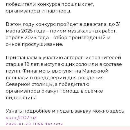
+7 (812) 762-07-99
победители конкурса прошлых лет,
pmc-petrograd@mail.ru
организаторы и партнеры.
В этом году конкурс пройдет в два этапа: до 31
марта 2025 года – прием музыкальных работ,
апрель 2025 года – отбор произведений и
очное прослушивание.
Адрес:
197198, Санкт-Петербург, Большой
Приглашаем к участию авторов-исполнителей
проспект Петроградской стороны, д.18 ст.м.
старше 18 лет, выступающих соло или в составе
«Спортивная»
групп. Финалисты выступят на Манежной
площади в преддверии дня рождения
Телеграм
Северной столицы, а победителю
Max
организаторы окажут помощь в съемке
видеоклипа.
ВКонтакте
Узнать подробнее и подать заявку можно здесь
vk.cc/ct02mz
.
Политика конфиденциальности
2025-01-20 11:56
Новости
Доступная среда