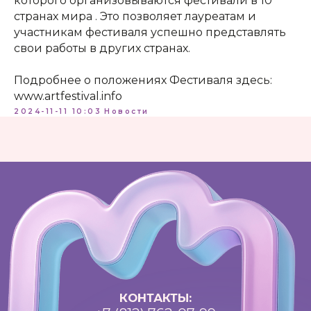
которого организовываются фестивали в 10
проспект Петроградской стороны, д.18 ст.м.
странах мира . Это позволяет лауреатам и
«Спортивная»
участникам фестиваля успешно представлять
свои работы в других странах.
Телеграм
Подробнее о положениях Фестиваля здесь:
Max
www.artfestival.info
ВКонтакте
2024-11-11 10:03
Новости
Политика конфиденциальности
Доступная среда
Документы
Важная информация
Реквизиты
Петроградский молодежный
центр ©2025 Все права
защищены