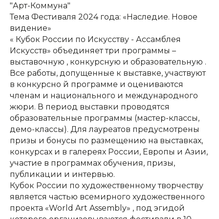
"Арт-Коммуна"
Тема Фестиваля 2024 года: «Наследие. Новое
видение»
« Кубок России по Искусству - Ассамблея
Искусств» объединяет три программы –
выставочную , конкурсную и образовательную .
Все работы, допущенные к выставке, участвуют
в конкурсно й программе и оцениваются
членам и национального и международного
жюри. В период выставки проводятся
образовательные программы (мастер-классы,
КОНТАКТЫ:
+7 (812) 762-07-99
демо-классы). Для лауреатов предусмотрены
pmc-petrograd@mail.ru
призы и бонусы по размещению на выставках,
конкурсах и в галереях России, Европы и Азии,
участие в программах обучения, призы,
публикации и интервью.
Кубок России по художественному творчеству
является частью всемирного художественного
проекта «World Art Assembly» , под эгидой
Адрес:
197198, Санкт-Петербург, Большой