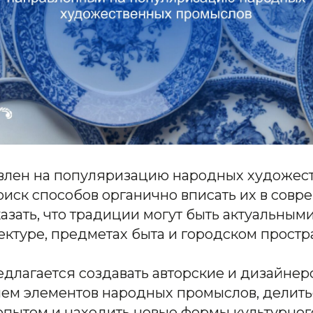
влен на популяризацию народных художес
иск способов органично вписать их в совр
азать, что традиции могут быть актуальными
ектуре, предметах быта и городском простр
едлагается создавать авторские и дизайне
ием элементов народных промыслов, делить
опытом и находить новые формы культурного