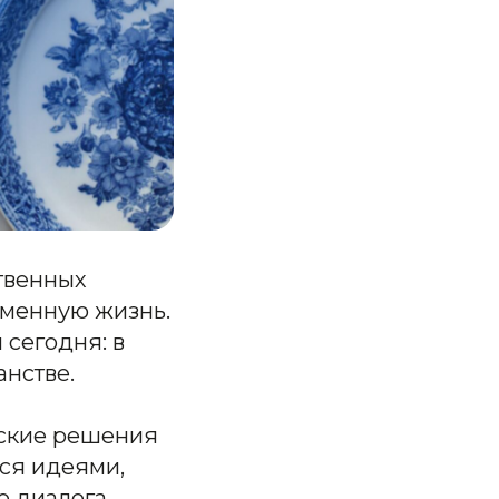
твенных
еменную жизнь.
 сегодня: в
анстве.
рские решения
ся идеями,
 диалога.