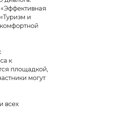
в «Эффективная
 «Туризм и
 комфортной
х
са к
тся площадкой,
частники могут
и всех