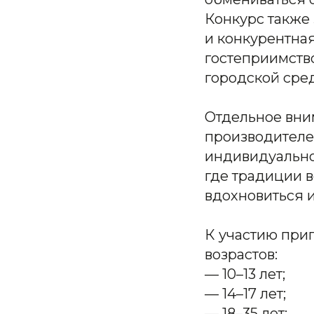
Конкурс также
и конкурентная
гостеприимств
городской сре
Отдельное вни
производителей
индивидуально
где традиции в
вдохновиться и
К участию при
возрастов:
— 10–13 лет;
— 14–17 лет;
— 18–35 лет;