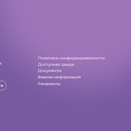
Доступная среда
Документы
Важная информация
Реквизиты
Разработка: Vne_design