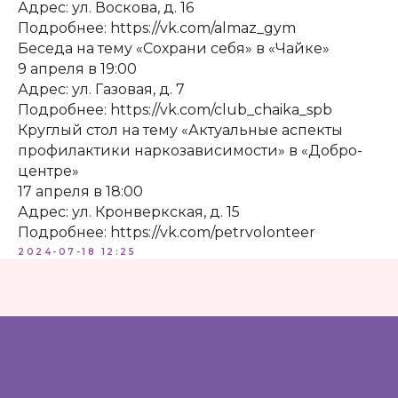
Адрес: ул. Воскова, д. 16
КОНТАКТЫ:
+7 (812) 762-07-99
Подробнее: https://vk.com/almaz_gym
pmc-petrograd@mail.ru
Беседа на тему «Сохрани себя» в «Чайке»
9 апреля в 19:00
Адрес: ул. Газовая, д. 7
Подробнее: https://vk.com/club_chaika_spb
Круглый стол на тему «Актуальные аспекты
профилактики наркозависимости» в «Добро-
центре»
Адрес:
197198, Санкт-Петербург, Большой
17 апреля в 18:00
проспект Петроградской стороны, д.18 ст.м.
Адрес: ул. Кронверкская, д. 15
«Спортивная»
Подробнее: https://vk.com/petrvolonteer
2024-07-18 12:25
Телеграм
Max
ВКонтакте
Политика конфиденциальности