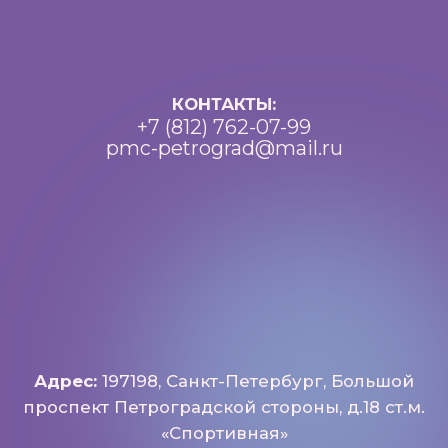
Доступная среда
Документы
Важная информация
Реквизиты
Петроградский молодежный
центр ©2025 Все права
защищены
Разработка: Vne_design