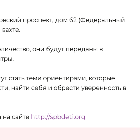
овский проспект, дом 62 (Федеральный
 вахте.
оличество, они будут переданы в
тры.
гут стать теми ориентирами, которые
ти, найти себя и обрести уверенность в
 на сайте
http://spbdeti.org
Адрес:
197198, Санкт-Петербург,
Большой проспект Петроградской
стороны, д.18 ст.м. «Спортивная»