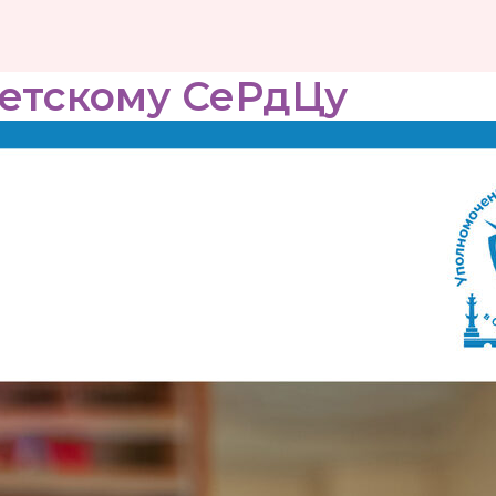
детскому СеРдЦу