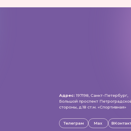
Телеграм
Max
ВКонтакте
щищены