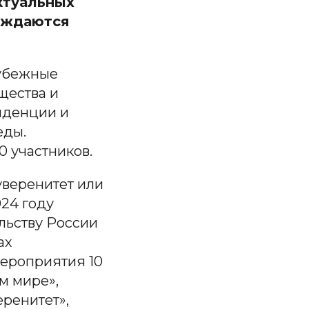
ктуальных
рождаются
рубежные
щества и
нденции и
еды.
0 участников.
уверенитет или
24 году
льству России
ах
мероприятия 10
м мире»,
еренитет»,