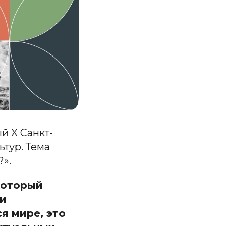
й X Санкт-
тур. Тема
?».
 который
 и
я мире, это