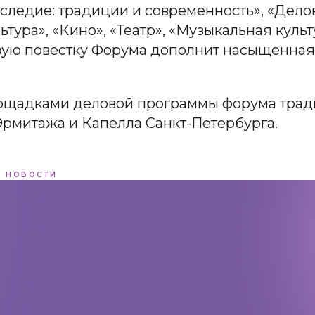
следие: традиции и современность», «Делов
тура», «Кино», «Театр», «Музыкальная культ
вую повестку Форума дополнит насыщенная
щадками деловой программы форума трад
Эрмитажа и Капелла Санкт-Петербурга.
НОВОСТИ
Адрес:
197198, Санкт-Петербург,
Большой проспект Петроградской
стороны, д.18 ст.м. «Спортивная»
Телеграм
Max
ВКонтакте