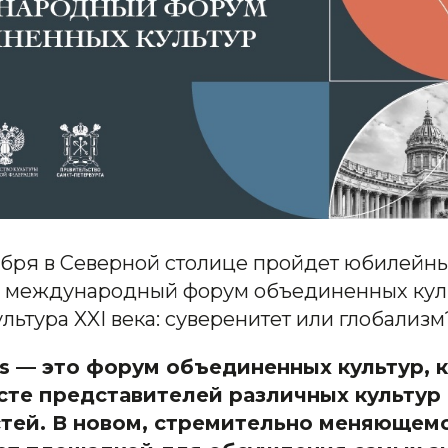
тября в Северной столице пройдет юбилейны
 международный форум объединенных куль
ультура XXI века: суверенитет или глобализм
res — это форум объединенных культур,
сте представителей различных культур
тей. В новом, стремительно меняющемс