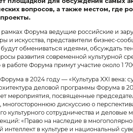
ет площадкой для обсуждения самых а
еских вопросов, а также местом, где 
 проекты.
 рамках Форума ведущие российские и за
ры и искусства, представители бизнес-сооб
и будут обмениваться идеями, обсуждать те
просы развития современной культурной ср
 в работе Форума примут участие около 1 70
Форума в 2024 году — «Культура XXI века: с
Архитектура деловой программы Форума в 20
ет мероприятия, посвященные председате
, многостороннюю дискуссию о перспектив
о культурного сотрудничества и деловые 
екций: «Право на наследие в многополярно
 интеллект в культуре и национальный сув