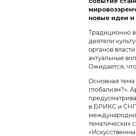
событие стан
мировоззренч
новые идеи и
Традиционно в
деятели культу
органов власт
актуальные во
Ожидается, что
Основная тема 
глобализм?». 
предусматрива
в БРИКС и СНГ
международног
тематических с
«Искусственный