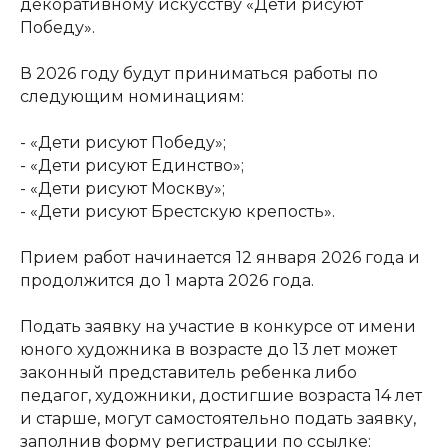
декоративному искусству «Дети рисуют
Победу».
В 2026 году будут приниматься работы по
следующим номинациям:
- «Дети рисуют Победу»;
- «Дети рисуют Единство»;
- «Дети рисуют Москву»;
- «Дети рисуют Брестскую крепость».
Прием работ начинается 12 января 2026 года и
продолжится до 1 марта 2026 года.
КОНТАКТЫ:
+7 (812) 762-07-99
Подать заявку на участие в конкурсе от имени
pmc-petrograd@mail.ru
юного художника в возрасте до 13 лет может
законный представитель ребенка либо
педагог, художники, достигшие возраста 14 лет
и старше, могут самостоятельно подать заявку,
заполнив форму регистрации по ссылке: