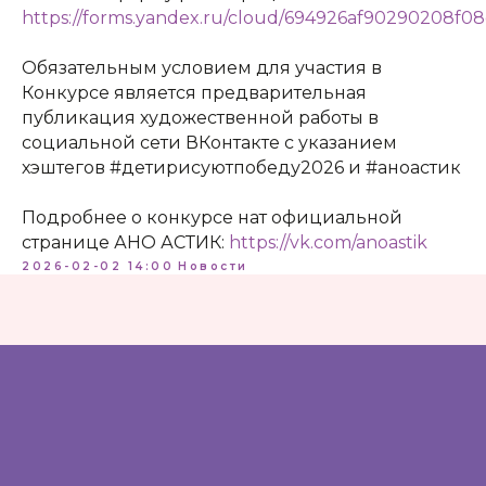
https://forms.yandex.ru/cloud/694926af90290208f0
Адрес:
197198, Санкт-Петербург, Большой
Обязательным условием для участия в
проспект Петроградской стороны, д.18 ст.м.
Конкурсе является предварительная
«Спортивная»
публикация художественной работы в
социальной сети ВКонтакте с указанием
Телеграм
хэштегов #детирисуютпобеду2026 и #аноастик
Max
Подробнее о конкурсе нат официальной
ВКонтакте
странице АНО АСТИК:
https://vk.com/anoastik
2026-02-02 14:00
Новости
Политика конфиденциальности
Доступная среда
Документы
Важная информация
Реквизиты