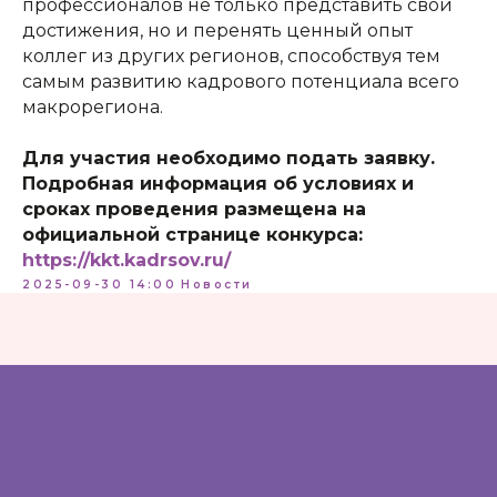
профессионалов не только представить свои
+7 (812) 762-07-99
pmc-petrograd@mail.ru
достижения, но и перенять ценный опыт
коллег из других регионов, способствуя тем
самым развитию кадрового потенциала всего
макрорегиона.
Для участия необходимо подать заявку.
Подробная информация об условиях и
сроках проведения размещена на
Адрес:
197198, Санкт-Петербург, Большой
проспект Петроградской стороны, д.18 ст.м.
официальной странице конкурса:
«Спортивная»
https://kkt.kadrsov.ru/
2025-09-30 14:00
Новости
Телеграм
Max
ВКонтакте
Политика конфиденциальности
Доступная среда