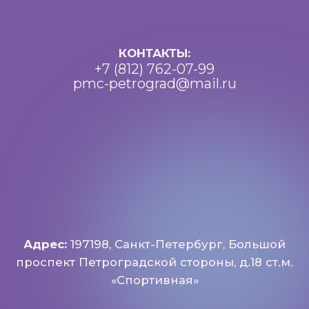
Документы
Важная информация
Реквизиты
Петроградский молодежный
центр ©2025 Все права
защищены
Разработка: Vne_design