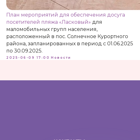
План мероприятий для обеспечения досуга
КОНТАКТЫ:
посетителей пляжа «Ласковый»
для
+7 (812) 762-07-99
маломобильных групп населения,
pmc-petrograd@mail.ru
расположенный в пос. Солнечное Курортного
района, запланированных в период с 01.06.2025
по 30.09.2025.
2025-06-09 17:00
Новости
Адрес:
197198, Санкт-Петербург, Большой
проспект Петроградской стороны, д.18 ст.м.
«Спортивная»
Телеграм
Max
ВКонтакте