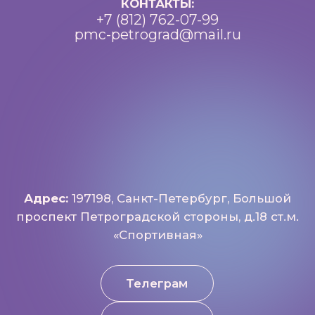
Политика конфиденциальности
Доступная среда
Документы
Важная информация
Реквизиты
Петроградский молодежный
центр ©2025 Все права
защищены
Разработка: Vne_design