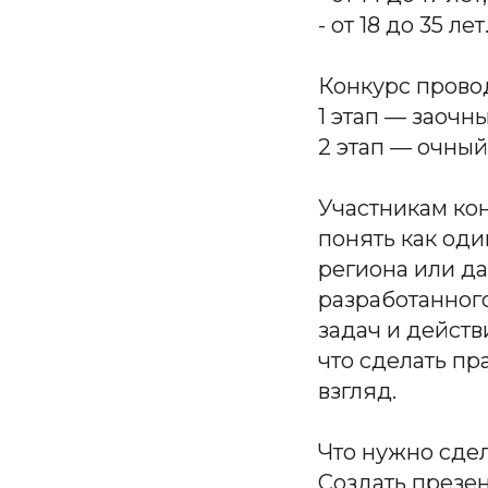
- от 18 до 35 лет
Конкурс провод
1 этап — заочн
2 этап — очный,
Участникам ко
понять как оди
региона или д
разработанног
задач и действ
что сделать пр
взгляд.
Что нужно сдел
Создать презен