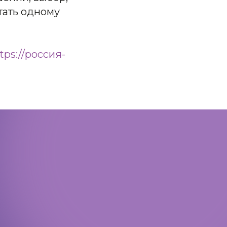
тать одному
tps://россия-
Политика конфиденциальности
Доступная среда
Документы
Важная информация
Реквизиты