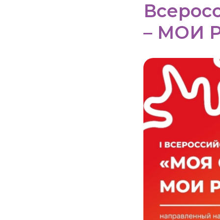
Всерос
– МОИ 