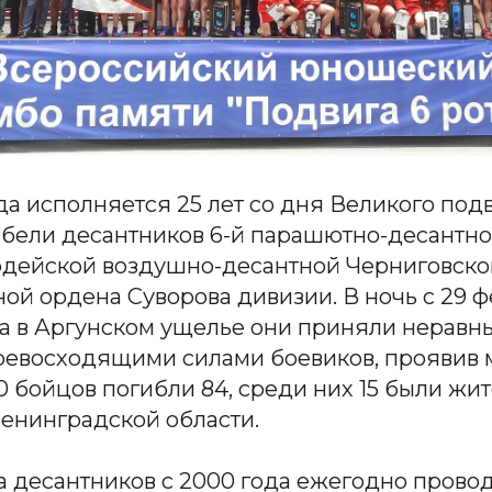
ода исполняется 25 лет со дня Великого под
ибели десантников 6-й парашютно-десантно
ардейской воздушно-десантной Черниговско
й ордена Суворова дивизии. В ночь с 29 ф
да в Аргунском ущелье они приняли неравны
ревосходящими силами боевиков, проявив 
90 бойцов погибли 84, среди них 15 были жи
Ленинградской области.
а десантников с 2000 года ежегодно прово