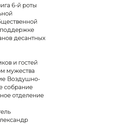
ига 6-й роты
ьной
общественной
и поддержке
анов десантных
иков и гостей
ом мужества
ие Воздушно-
ое собрание
ьное отделение
тель
Александр