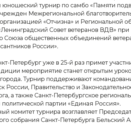
 юношеский турнир по самбо «Памяти подв
учрежден Межрегиональной благотворител
организацией «Отчизна» и Региональной 
«Ленинградский Совет ветеранов ВДВ» пр
о Союза общественных объединений ветер
сантников России».
нкт-Петербург уже в 25-й раз примет участн
радиции мероприятие станет открытым урок
города. Турнир поддерживают командован
ск России, Правительство и Законодательн
га, а также Санкт-Петербургское регионал
 политической партии «Единая Россия».
ый комитет турнира возглавляет Председа
ого собрания Санкт-Петербурга Бельский 