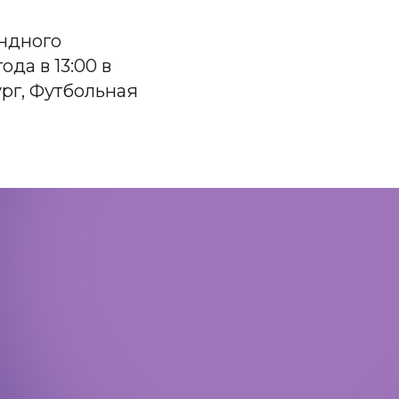
ндного
да в 13:00 в
рг, Футбольная
Политика конфиденциальности
Доступная среда
Документы
Важная информация
Реквизиты