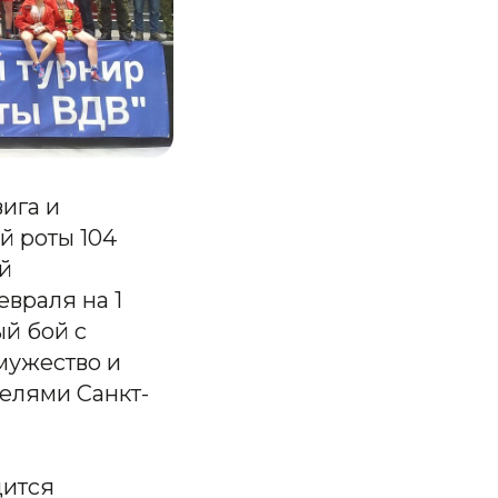
вига и
й роты 104
й
евраля на 1
й бой с
мужество и
телями Санкт-
дится