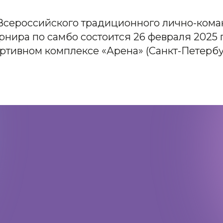
Всероссийского традиционного лично-кома
нира по самбо состоится 26 февраля 2025 го
ртивном комплексе «Арена» (Санкт-Петербу
Адрес:
197198, Санкт-Петербург,
Большой проспект Петроградской
стороны, д.18 ст.м. «Спортивная»
Телеграм
Max
ВКонтакте