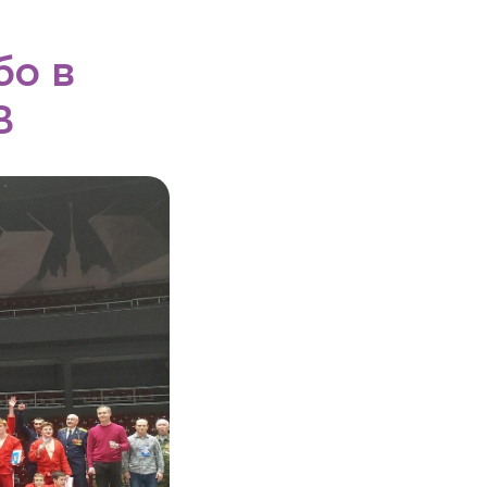
бо в
В