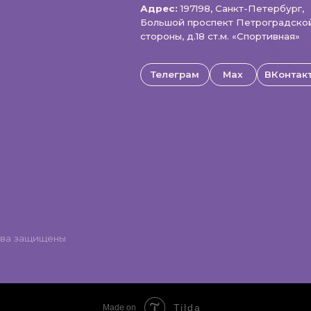
щищены
Tilda
Made on