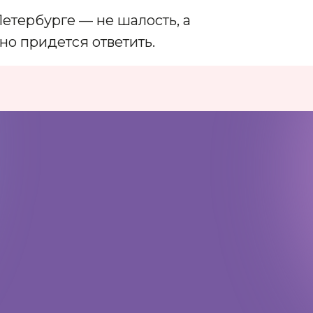
Петербурге — не шалость, а
но придется ответить.
Адрес:
197198, Санкт-Петербург,
Большой проспект Петроградской
стороны, д.18 ст.м. «Спортивная»
Телеграм
Max
ВКонтакте