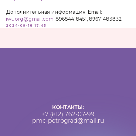
Разработка: Vne_design
Дополнительная информация: Email:
iwuorg@gmail.com
, 89684418451, 89671483832.
2024-09-18 17:45