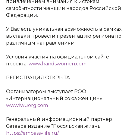
привлечением внимания к истокам
Адрес:
197198, Санкт-Петербург, Большой
проспект Петроградской стороны, д.18 ст.м.
самобытности женщин народов Российской
«Спортивная»
Федерации.
Телеграм
У Вас есть уникальная возможность в рамках
выставки провести презентацию региона по
Max
различным направлениям.
ВКонтакте
Условия участия на официальном сайте
проекта:
www.handswomen.com
Политика конфиденциальности
Доступная среда
РЕГИСТРАЦИЯ ОТКРЫТА.
Документы
Важная информация
Организатором выступает РОО
Реквизиты
«Интернациональный союз женщин»
www.iwuorg.com
Генеральный информационный партнер
Сетевое издание "Посольская жизнь"
Петроградский молодежный
центр ©2025 Все права
https://embassylife.ru/
защищены