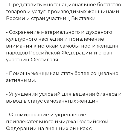
- Представить многонациональное богатство
товаров и услуг, производимых женщинами
России и стран участниц Выставки.
- Сохранение материального и духовного
культурного наследия и привлечение
внимания к истокам самобытности женщин
народов Российской Федерации и стран
участниц Фестиваля.
- Помощь женщинам стать более социально
КОНТАКТЫ:
активными.
+7 (812) 762-07-99
pmc-petrograd@mail.ru
- Улучшения условий для ведения бизнеса и
вывод в статус самозанятых женщин.
- Формирование и укрепление
привлекательного имиджа Российской
Федерации на внешних рынках с