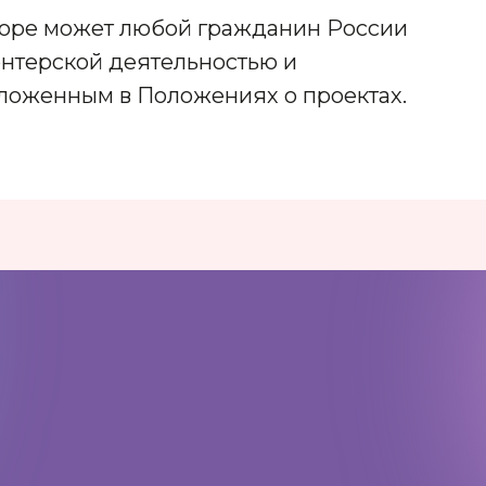
боре может любой гражданин России
онтерской деятельностью и
ложенным в Положениях о проектах.
Адрес:
197198, Санкт-Петербург,
Большой проспект Петроградской
стороны, д.18 ст.м. «Спортивная»
Телеграм
Max
ВКонтакте