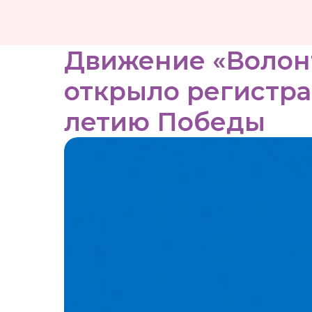
Движение «Волон
открыло регистра
летию Победы