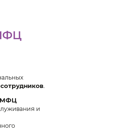
 МФЦ
нальных
 сотрудников
.
р МФЦ
служивания и
нного