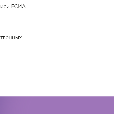
писи ЕСИА
ственных