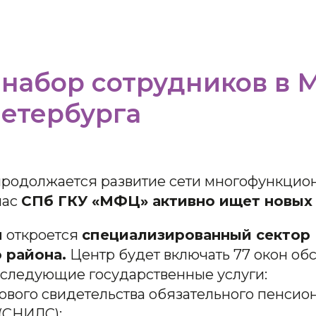
 набор сотрудников в
етербурга
продолжается развитие сети многофункцио
час
СПб ГКУ «МФЦ» активно ищет новых
я
откроется
специализированный секто
 района.
Центр будет включать 77 окон об
 следующие государственные услуги:
ового свидетельства обязательного пенсио
(СНИЛС);