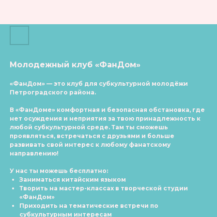
Молодежный клуб «ФанДом»
«ФанДом»
— это клуб для субкультурной молодёжи
Петроградского района.
В «ФанДоме» комфортная и безопасная обстановка, где
нет осуждения и неприятия за твою принадлежность к
любой субкультурной среде. Там ты сможешь
проявляться, встречаться с друзьями и больше
развивать свой интерес к любому фанатскому
направлению!
У нас ты можешь бесплатно:
Заниматься китайским языком
Творить на мастер-классах в творческой студии
«ФанДом»
Приходить на тематические встречи по
субкультурным интересам