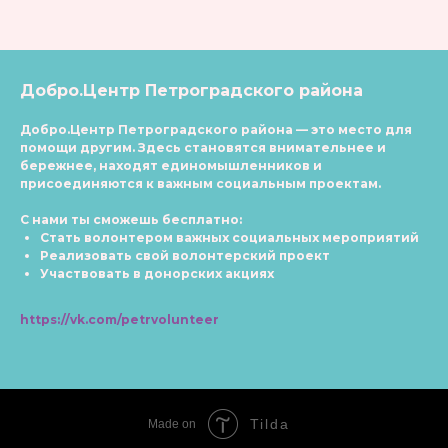
Добро.Центр Петроградского района
Добро.Центр Петроградского района
—
это место для
помощи другим. Здесь становятся внимательнее и
бережнее, находят единомышленников и
присоединяются к важным социальным проектам.
С нами ты сможешь бесплатно:
Стать волонтером важных социальных мероприятий
Реализовать свой волонтерский проект
Участвовать в донорских акциях
https://vk.com/petrvolunteer
Tilda
Made on