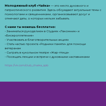
Молодежный клуб «Чайка»
— это место духовного и
патриотического развития. Здесь обсуждают актуальные темы с
психологами и священниками, организовывают досуг и
отмечают даты, о которых нельзя забывать.
С нами ты можешь бесплатно:
- Заниматься рукоделием в Студиях «Лакомник» и
«Бисероплетение»
- Участвовать в благотворительных акциях
- Стать частью проекта «Родники памяти» для помощи
ветеранам
- Сыграть в кукольном театре «Жар-птица»
- Посещать лекции и встречи с духовными наставниками
https://vk.com/club_chaika_spb