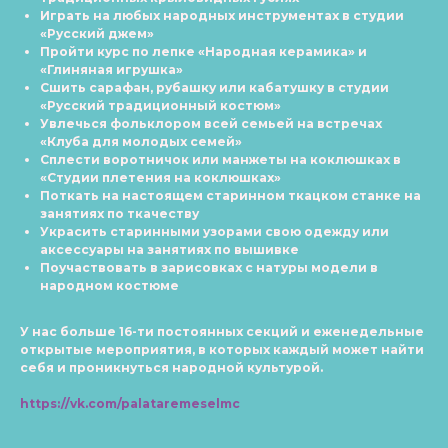
Играть на любых народных инструментах в студии
«Русский джем»
Пройти курс по лепке «Народная керамика» и
«Глиняная игрушка»
Сшить сарафан, рубашку или кабатушку в студии
«Русский традиционный костюм»
Увлечься фольклором всей семьей на встречах
«Клуба для молодых семей»
Сплести воротничок или манжеты на коклюшках в
«Студии плетения на коклюшках»
Поткать на настоящем старинном ткацком станке на
занятиях по ткачеству
Украсить старинными узорами свою одежду или
аксессуары на занятиях по вышивке
Поучаствовать в зарисовках с натуры модели в
народном костюме
У нас больше 16-ти постоянных секций и еженедельные
открытые мероприятия, в которых каждый может найти
себя и проникнуться народной культурой.
https://vk.com/palataremeselmc