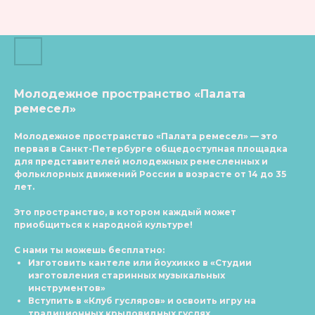
Молодежное пространство «Палата
ремесел»
Молодежное пространство «Палата ремесел»
— это
первая в Санкт-Петербурге общедоступная площадка
для представителей молодежных ремесленных и
фольклорных движений России в возрасте от 14 до 35
лет.
Это пространство, в котором каждый может
приобщиться к народной культуре!
С нами ты можешь бесплатно:
Изготовить кантеле или йоухикко в «Студии
изготовления старинных музыкальных
инструментов»
Вступить в «Клуб гусляров» и освоить игру на
традиционных крыловидных гуслях