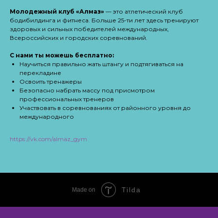
Молодежный клуб «Алмаз»
— это атлетический клуб
бодибилдинга и фитнеса. Больше 25-ти лет здесь тренируют
здоровых и сильных победителей международных,
Всероссийских и городских соревнований.
С нами ты можешь бесплатно:
Научиться правильно жать штангу и подтягиваться на
перекладине
Освоить тренажеры
Безопасно набрать массу под присмотром
профессиональных тренеров
Участвовать в соревнованиях от районного уровня до
международного
https://vk.com/almaz_gym
Tilda
Made on