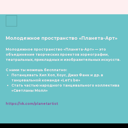
Молодежное пространство «Планета-Арт»
Молодежное пространство «Планета-Арт»
— это
объединение творческих проектов хореографии,
театральных, прикладных и изобразительных искусств.
С нами ты можешь бесплатно:
Потанцевать Хип Хоп, Хоус, Джаз Фанк и др. в
танцевальной команде «Let's be»
Стать частью народного танцевального коллектива
«Светланы Молл»
https://vk.com/planetartist