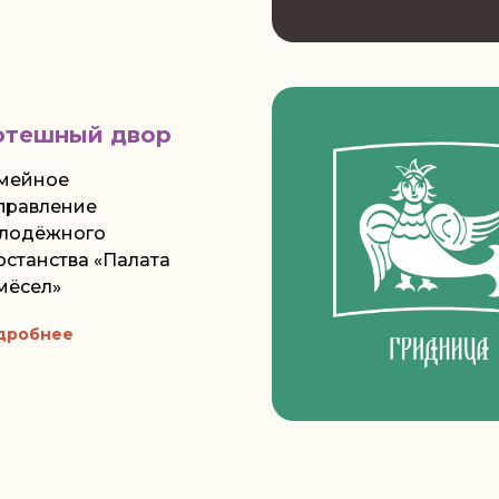
отешный двор
мейное
правление
лодёжного
останства «Палата
мёсел»
дробнее