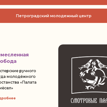
Петроградский молодежный центр
емесленная
лобода
стерские ручного
уда молодёжного
останства «Палата
мёсел»
дробнее