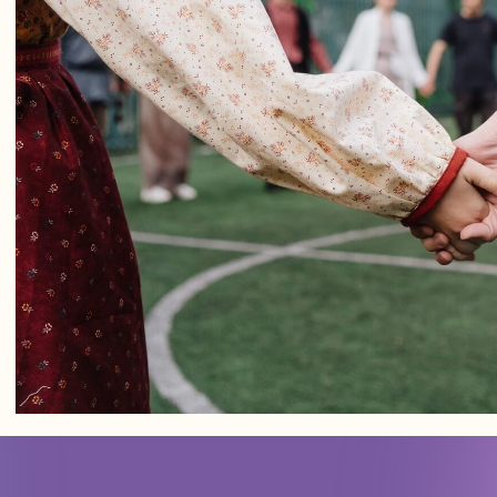
Адрес:
197198, Санкт-Петербург,
Большой проспект Петроградской
стороны, д.18 ст.м. «Спортивная»
Телеграм
Max
ВКонтакте