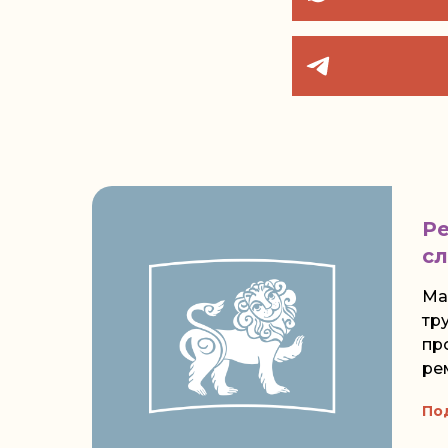
Р
с
Ма
тр
пр
ре
По