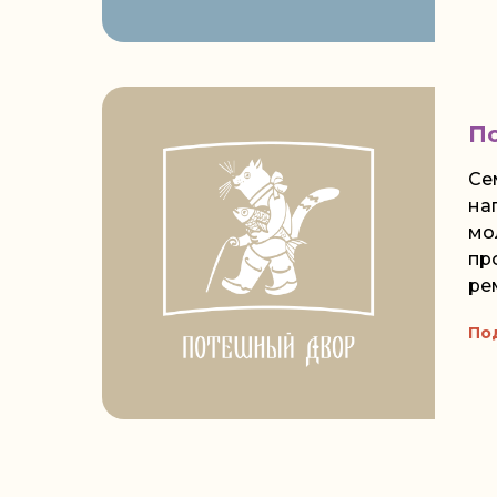
П
Се
на
мо
пр
ре
По