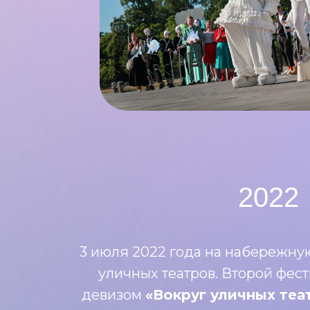
ТИ
2022
3 июля 2022 года на набережну
уличных театров. Второй фес
девизом
«Вокруг уличных теа