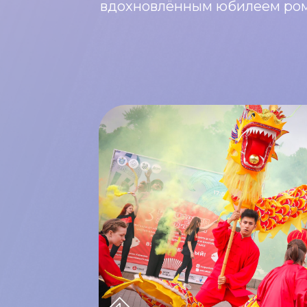
вдохновлённым юбилеем ро
ША