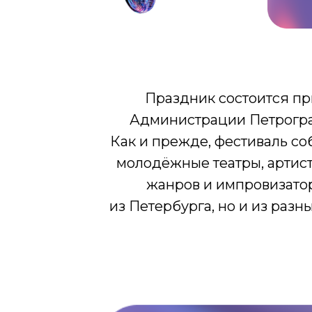
ОН
ВКонтакте
Политика конфиденциальности
Доступная среда
Документы
Праздник состоится п
Важная информация
Администрации Петрогра
Реквизиты
Как и прежде, фестиваль со
молодёжные театры, артис
жанров и импровизатор
Петроградский молодежный
из Петербурга, но и из разн
центр ©2025 Все права
защищены
Разработка: Vne_design